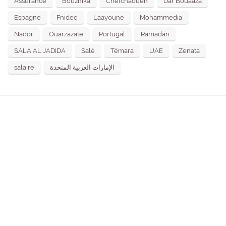
Assurance
Bouznika
Chefchaouen
Dar Bouaaza
Espagne
Fnideq
Laayoune
Mohammedia
Nador
Ouarzazate
Portugal
Ramadan
SALA AL JADIDA
Salé
Témara
UAE
Zenata
salaire
الإمارات العربية المتحدة