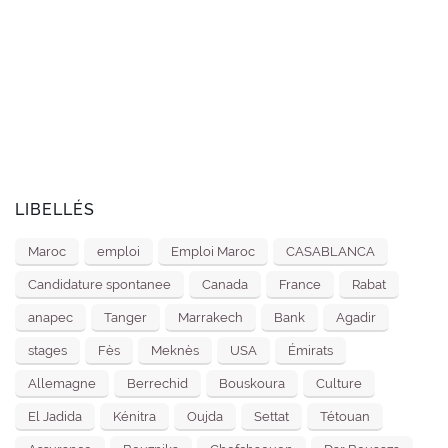
LIBELLÉS
Maroc
emploi
Emploi Maroc
CASABLANCA
Candidature spontanee
Canada
France
Rabat
anapec
Tanger
Marrakech
Bank
Agadir
stages
Fès
Meknès
USA
Émirats
Allemagne
Berrechid
Bouskoura
Culture
El Jadida
Kénitra
Oujda
Settat
Tétouan