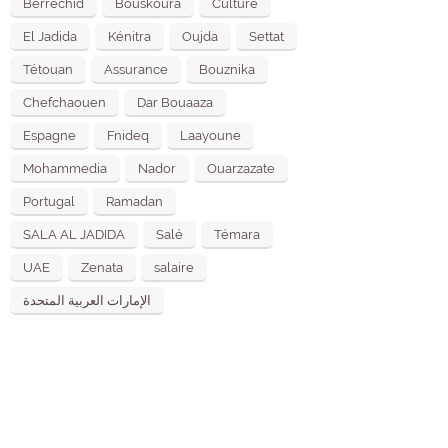
Berrechid
Bouskoura
Culture
El Jadida
Kénitra
Oujda
Settat
Tétouan
Assurance
Bouznika
Chefchaouen
Dar Bouaaza
Espagne
Fnideq
Laayoune
Mohammedia
Nador
Ouarzazate
Portugal
Ramadan
SALA AL JADIDA
Salé
Témara
UAE
Zenata
salaire
الإمارات العربية المتحدة