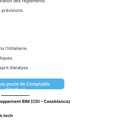
aration des règlements.
 prévisions.
s l’hôtellerie.
tiques.
sprit d’analyse.
 au poste de Comptable
Hôtellerie
oppement BIM (CDI – Casablanca)
ob.tech