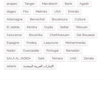
anapec
Tanger
Marrakech
Bank
Agadir
stages
Fès
Meknès
USA
Émirats
Allemagne
Berrechid
Bouskoura
Culture
El Jadida
Kénitra
Oujda
Settat
Tétouan
Assurance
Bouznika
Chefchaouen
Dar Bouaaza
Espagne
Fnideq
Laayoune
Mohammedia
Nador
Ouarzazate
Portugal
Ramadan
SALA AL JADIDA
Salé
Témara
UAE
Zenata
salaire
الإمارات العربية المتحدة