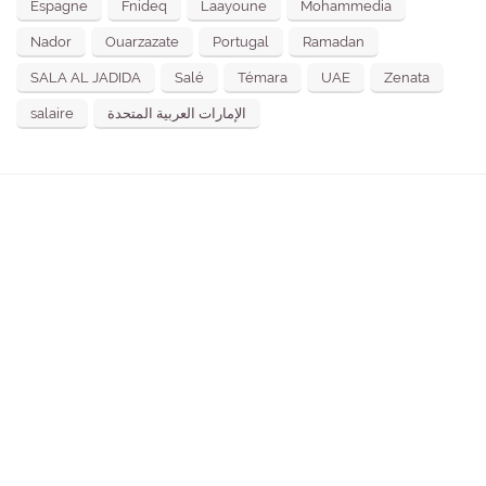
Espagne
Fnideq
Laayoune
Mohammedia
Nador
Ouarzazate
Portugal
Ramadan
SALA AL JADIDA
Salé
Témara
UAE
Zenata
salaire
الإمارات العربية المتحدة