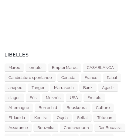
LIBELLÉS
Maroc
emploi
Emploi Maroc
CASABLANCA
Candidature spontanee
Canada
France
Rabat
anapec
Tanger
Marrakech
Bank
Agadir
stages
Fès
Meknès
USA
Émirats
Allemagne
Berrechid
Bouskoura
Culture
El Jadida
Kénitra
Oujda
Settat
Tétouan
Assurance
Bouznika
Chefchaouen
Dar Bouaaza