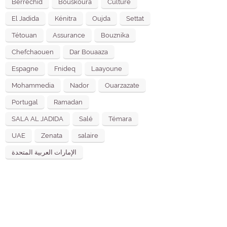
Berrechid
Bouskoura
Culture
El Jadida
Kénitra
Oujda
Settat
Tétouan
Assurance
Bouznika
Chefchaouen
Dar Bouaaza
Espagne
Fnideq
Laayoune
Mohammedia
Nador
Ouarzazate
Portugal
Ramadan
SALA AL JADIDA
Salé
Témara
UAE
Zenata
salaire
الإمارات العربية المتحدة