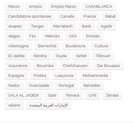
Maroc
emploi
Emploi Maroc
CASABLANCA
Candidature spontanee
Canada
France
Rabat
anapec
Tanger
Marrakech
Bank
Agadir
stages
Fès
Meknès
USA
Émirats
Allemagne
Berrechid
Bouskoura
Culture
El Jadida
Kénitra
Oujda
Settat
Tétouan
Assurance
Bouznika
Chefchaouen
Dar Bouaaza
Espagne
Fnideq
Laayoune
Mohammedia
Nador
Ouarzazate
Portugal
Ramadan
SALA AL JADIDA
Salé
Témara
UAE
Zenata
salaire
الإمارات العربية المتحدة