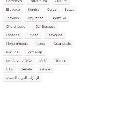
Berrechid
Bouskoura
Culture
El Jadida
Kénitra
Oujda
Settat
Tétouan
Assurance
Bouznika
Chefchaouen
Dar Bouaaza
Espagne
Fnideq
Laayoune
Mohammedia
Nador
Ouarzazate
Portugal
Ramadan
SALA AL JADIDA
Salé
Témara
UAE
Zenata
salaire
الإمارات العربية المتحدة