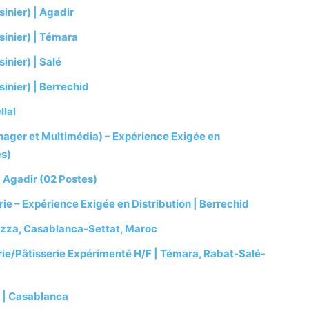
inier) | Agadir
sinier) | Témara
inier) | Salé
inier) | Berrechid
llal
ger et Multimédia) – Expérience Exigée en
es)
 Agadir (02 Postes)
ie – Expérience Exigée en Distribution | Berrechid
azza, Casablanca-Settat, Maroc
ie/Pâtisserie Expérimenté H/F | Témara, Rabat-Salé-
) | Casablanca