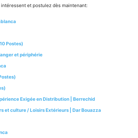
 intéressent et postulez dès maintenant:
ablanca
(10 Postes)
anger et périphérie
nca
Postes)
es)
érience Exigée en Distribution | Berrechid
 et culture / Loisirs Extérieurs | Dar Bouazza
anca