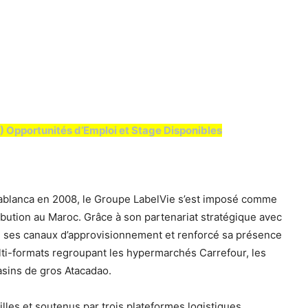
) Opportunités d’Emploi et Stage Disponibles
sablanca en 2008, le Groupe LabelVie s’est imposé comme
ibution au Maroc. Grâce à son partenariat stratégique avec
gi ses canaux d’approvisionnement et renforcé sa présence
ulti-formats regroupant les hypermarchés Carrefour, les
sins de gros Atacadao.
lles et soutenus par trois plateformes logistiques,