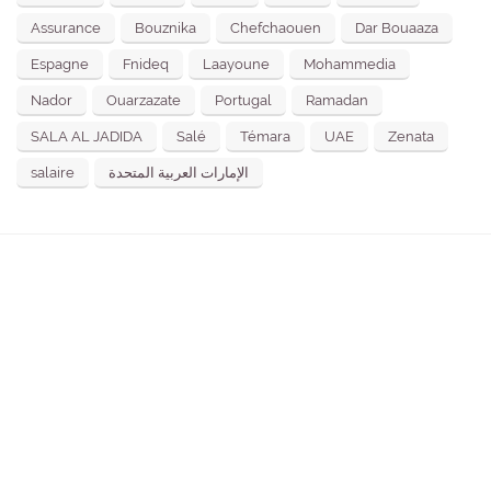
Assurance
Bouznika
Chefchaouen
Dar Bouaaza
Espagne
Fnideq
Laayoune
Mohammedia
Nador
Ouarzazate
Portugal
Ramadan
SALA AL JADIDA
Salé
Témara
UAE
Zenata
salaire
الإمارات العربية المتحدة