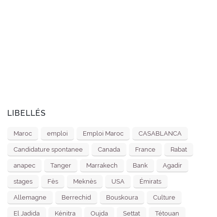
LIBELLÉS
Maroc
emploi
Emploi Maroc
CASABLANCA
Candidature spontanee
Canada
France
Rabat
anapec
Tanger
Marrakech
Bank
Agadir
stages
Fès
Meknès
USA
Émirats
Allemagne
Berrechid
Bouskoura
Culture
El Jadida
Kénitra
Oujda
Settat
Tétouan