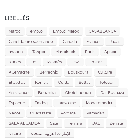
LIBELLÉS
Maroc
emploi
Emploi Maroc
CASABLANCA
Candidature spontanee
Canada
France
Rabat
anapec
Tanger
Marrakech
Bank
Agadir
stages
Fès
Meknès
USA
Émirats
Allemagne
Berrechid
Bouskoura
Culture
El Jadida
Kénitra
Oujda
Settat
Tétouan
Assurance
Bouznika
Chefchaouen
Dar Bouaaza
Espagne
Fnideq
Laayoune
Mohammedia
Nador
Ouarzazate
Portugal
Ramadan
SALA AL JADIDA
Salé
Témara
UAE
Zenata
salaire
الإمارات العربية المتحدة